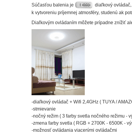
Súčasťou balenia je
diaľkový ovládač,
k vytvoreniu príjemnej atmosféry, studenú ak pot
Diaľkovým ovládaním môžete prípadne znížiť aleb
-diaľkový ovládač + Wifi 2,4GHz ( TUYA / AM
-stmievanie
-nočný režim ( 3 farby svetla nočného režimu - 
-zmena farby svetla ( RGB + 2700K - 6500K - vý
-možnosť ovládania viacerými ovládačmi