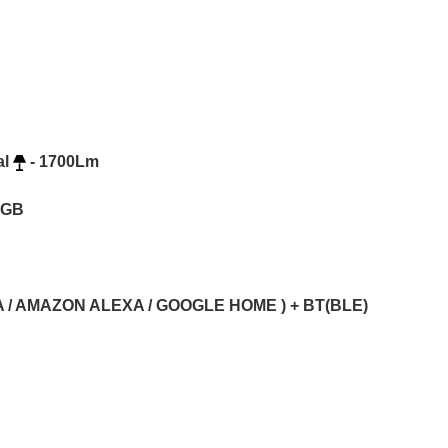
al
- 1700Lm
RGB
YA / AMAZON ALEXA / GOOGLE HOME ) + BT(BLE)