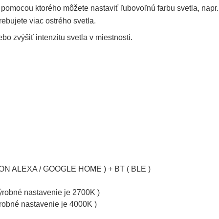
 pomocou ktorého môžete nastaviť ľubovoľnú farbu svetla, napr.
rebujete viac ostrého svetla.
o zvýšiť intenzitu svetla v miestnosti.
AZON ALEXA / GOOGLE HOME ) + BT ( BLE )
výrobné nastavenie je 2700K )
robné nastavenie je 4000K )