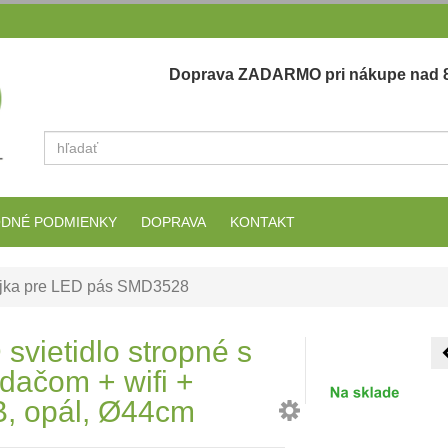
Doprava ZADARMO pri nákupe nad 8
Vyhľadať
DNÉ PODMIENKY
DOPRAVA
KONTAKT
ojka pre LED pás SMD3528
svietidlo stropné s
dačom + wifi +
, opál, Ø44cm