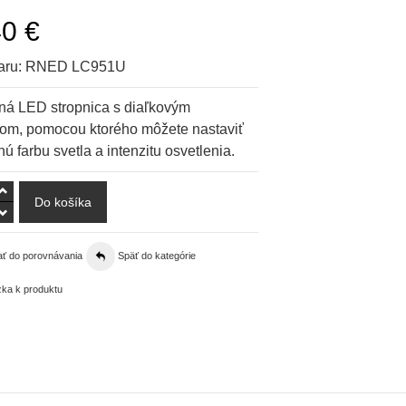
40 €
aru:
RNED LC951U
ná LED stropnica s diaľkovým
om, pomocou ktorého môžete nastaviť
ú farbu svetla a intenzitu osvetlenia.
ať do porovnávania
Späť do kategórie
ka k produktu