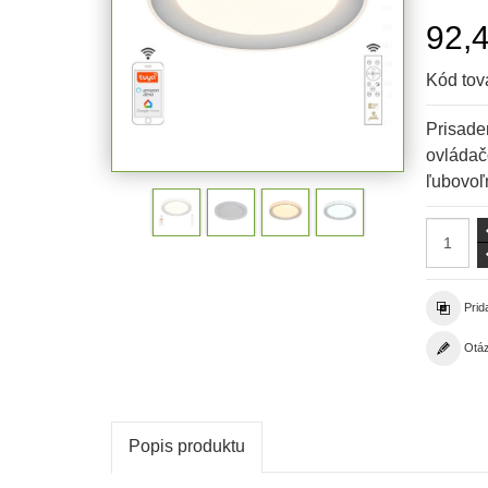
92,
Kód tov
Prisade
ovládač
ľubovoľn
Prid
Otáz
Popis produktu