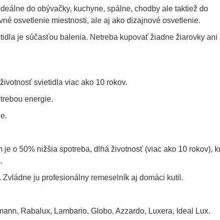
 ideálne do obývačky, kuchyne, spálne, chodby ale taktiež do
vné osvetlenie miestnosti, ale aj ako dizajnové osvetlenie.
etidla je súčasťou balenia. Netreba kupovať žiadne žiarovky ani
životnosť svietidla viac ako 10 rokov.
otrebou energie.
e.
je o 50% nižšia spotreba, dlhá životnosť (viac ako 10 rokov), kr
.
 Zvládne ju profesionálny remeselník aj domáci kutil.
mann, Rabalux, Lambario, Globo, Azzardo, Luxera, Ideal Lux.