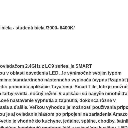
 biela - studená biela /3000- 6400K/
ovládačom 2,4GHz z LC9 series, je SMART
u v oblasti osvetlenia LED. Je výnimočné svojim typom
 mimo štandardného nástenného vypínača (vypnuť/zapnúť)
bo pomocou aplikácie Tuya resp. Smart Life, kde je možné
a farby svetla, nočný režim. V aplikácii sú navyše mnohé ďa
časové nastavenie vypnutia a zapnutia, dokonca rôzne v
časia a ďalšie. Veľkou výhodou je možnosť používania pripo
ou je aj ovládanie hlasom po pripojení na zariadenia Amaz
vetlo je vhodné do kuchyne, jedálne, spálne, chodby, šatní
ynikajúco kombinujú moderný štýl s najvyššou kvalitou. LED