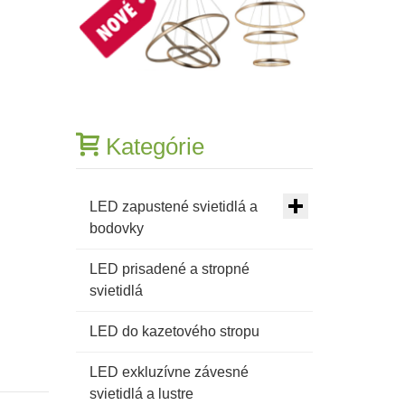
CANDIDA
-
KALLE
Kategórie
LED zapustené svietidlá a
bodovky
LED prisadené a stropné
svietidlá
LED do kazetového stropu
LED exkluzívne závesné
svietidlá a lustre