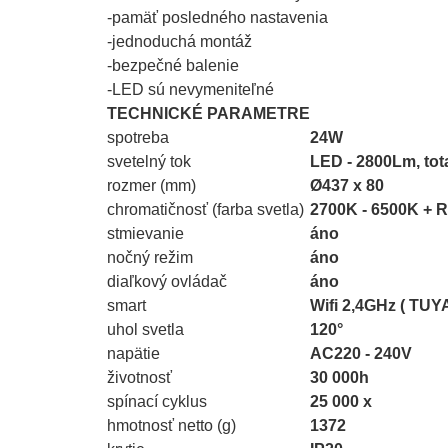
-pamäť posledného nastavenia
-jednoduchá montáž
-bezpečné balenie
-LED sú nevymeniteľné
TECHNICKÉ PARAMETRE
spotreba
24W
svetelný tok
LED - 2800Lm, tot
rozmer (mm)
Ø437 x 80
chromatičnosť (farba svetla)
2700K - 6500K + 
stmievanie
áno
nočný režim
áno
diaľkový ovládač
áno
smart
Wifi 2,4GHz ( TU
uhol svetla
120°
napätie
AC220 - 240V
životnosť
30 000h
spínací cyklus
25 000 x
hmotnosť netto (g)
1372