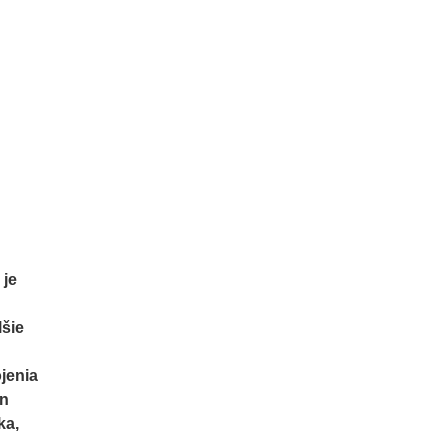
 je
lšie
jenia
on
ka,