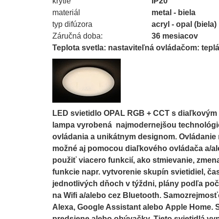
krytie
IP20
materiál
metal - biela
typ difúzora
acryl - opal (biela)
Záručná doba:
36 mesiacov
Teplota svetla: nastaviteľná ovládačom: teplá
LED svietidlo OPAL RGB + CCT s diaľkovým 
lampa vyrobená najmodernejšou technológio
ovládania a unikátnym designom. Ovládanie
možné aj pomocou diaľkového ovládača a/ale
použiť viacero funkcií, ako stmievanie, zmen
funkcie napr. vytvorenie skupín svietidiel, 
jednotlivých dňoch v týždni, plány podľa po
na Wifi a/alebo cez Bluetooth. Samozrejmosť
Alexa, Google Assistant alebo Apple Home. S
predsiene alebo obývačky. Tieto svietidlá v