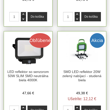
Obľúbené
Akcia
LED reflektor so senzorom
SMD LED reflektor 20W
50W SLIM SMD neutrálna
zelený nabíjací - studená
biela 4000K
biela
47,66 €
49,38 €
Ušetríte:
12,12 €