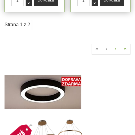
Strana 1 z 2
«
‹
›
»