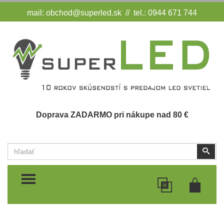
mail:
obchod@superled.sk
// tel.: 0944 671 744
Doprava ZADARMO pri nákupe nad 80 €
Vyhľadať
Vyhľ
TOGGLE MENU