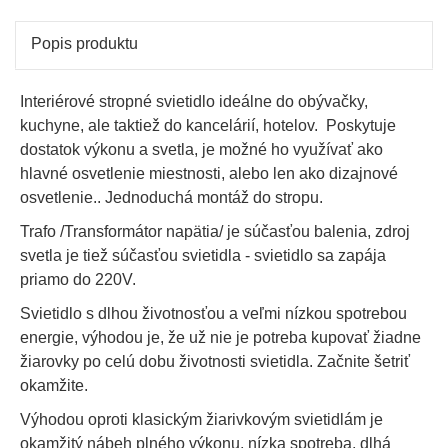
120
Popis produktu
Interiérové stropné svietidlo ideálne do obývačky,
kuchyne, ale taktiež do kancelárií, hotelov. Poskytuje
dostatok výkonu a svetla, je možné ho využívať ako
hlavné osvetlenie miestnosti, alebo len ako dizajnové
osvetlenie.. Jednoduchá montáž do stropu.
Trafo /Transformátor napätia/ je súčasťou balenia, zdroj
svetla je tiež súčasťou svietidla - svietidlo sa zapája
priamo do 220V.
Svietidlo s dlhou životnosťou a veľmi nízkou spotrebou
energie, výhodou je, že už nie je potreba kupovať žiadne
žiarovky po celú dobu životnosti svietidla. Začnite šetriť
okamžite.
Výhodou oproti klasickým žiarivkovým svietidlám je
okamžitý nábeh plného výkonu, nízka spotreba, dlhá