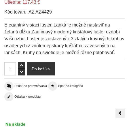
Ušetríte:
117,43 €
Kód tovaru:
AZ AZ4429
Elegantný visiaci luster. Lanká je možné nastaviť na
želanú dĺžku.Zaujímavý moderný krištáľový luster ozdobí
Vašu izbu. Luster je zostavený z 3 zlatých kovových kruhov
osadených z vnútornej strany krištáľmi, zavesených na
lankách. Kruhy na svietidle je možné rôzne polohovať.
Pridať do porovnávania
Späť do kategórie
Otázka k produktu
LED
Kriš
luste
záve
Ovál