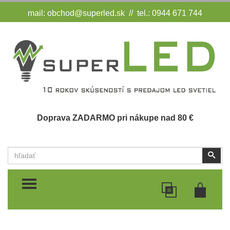
mail:
obchod@superled.sk
// tel.: 0944 671 744
Doprava ZADARMO pri nákupe nad 80 €
Vyhľadať
Vyhľ
TOGGLE MENU