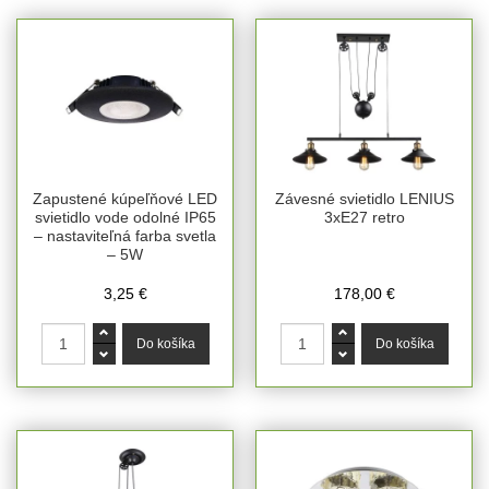
Zapustené kúpeľňové LED
Závesné svietidlo LENIUS
svietidlo vode odolné IP65
3xE27 retro
– nastaviteľná farba svetla
– 5W
3,25 €
178,00 €