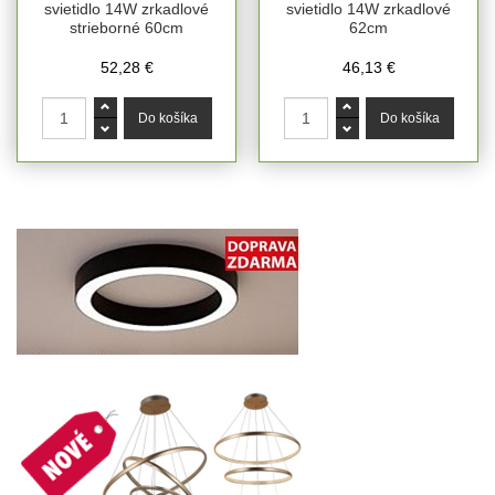
svietidlo 14W zrkadlové
svietidlo 14W zrkadlové
strieborné 60cm
62cm
52,28 €
46,13 €