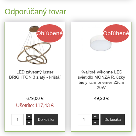
Odporúčaný tovar
Obľúbené
Obľúbené
LED závesný luster
Kvalitné výkonné LED
BRIGHTON 3 zlatý - krištáľ
svietidlo MONZA R, úzky
biely rám priemer 22cm
20W
679,00 €
49,20 €
Ušetríte:
117,43 €