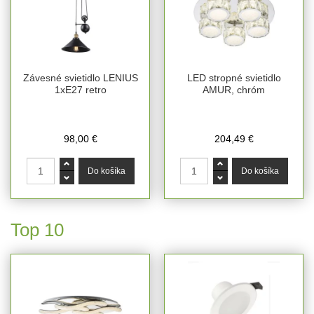
Závesné svietidlo LENIUS
LED stropné svietidlo
1xE27 retro
AMUR, chróm
98,00 €
204,49 €
Top 10