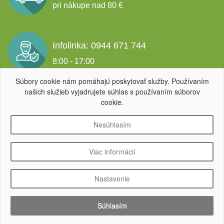
pri nákupe nad 80 €
Infolinka: 0944 671 744
8:00 - 17:00
Súbory cookie nám pomáhajú poskytovať služby. Používaním
našich služieb vyjadrujete súhlas s používaním súborov
Garancia spokojnosti
cookie.
Nesúhlasím
Viac informácií
Copyright ©
ECO SPOL, s.r.o.
, IČO: 52 226 662,
www.SuperLED.sk
Nastavenie
Súhlasím
Dizajn a realizácia:
Adaline s.r.o.