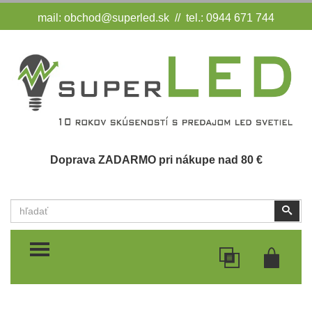
mail:
obchod@superled.sk
// tel.: 0944 671 744
Doprava ZADARMO pri nákupe nad 80 €
Vyhľadať
Vyhľ
TOGGLE MENU