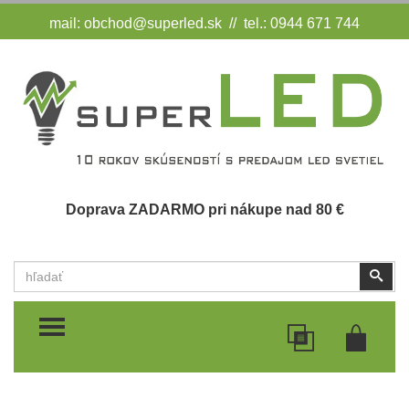
mail:
obchod@superled.sk
// tel.: 0944 671 744
Doprava ZADARMO pri nákupe nad 80 €
Vyhľadať
Vyhľ
TOGGLE MENU