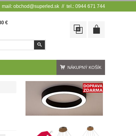
mail:
obchod@superled.sk
// tel.: 0944 671 744
0 €
Vyhľadať
NÁKUPNÝ KOŠÍK