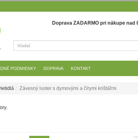
Doprava ZADARMO pri nákupe nad 8
Vyhľadať
DNÉ PODMIENKY
DOPRAVA
KONTAKT
ietidlá
Závesný luster s dymovými a čírymi krištáľmi
ory.