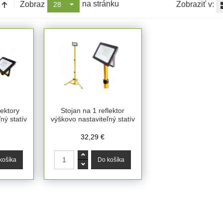
na stránku
Zobraz
Zobraziť v:
28
lektory
Stojan na 1 reflektor
ný statív
výškovo nastaviteľný statív
32,29 €