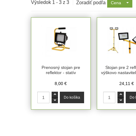
Výsledok 1 - 3 z 3
Zoradiť podľa
Cena
Prenosný stojan pre
Stojan pre 2 ref
reflektor - statív
výškovo nastaviteľ
8,00 €
24,11 €