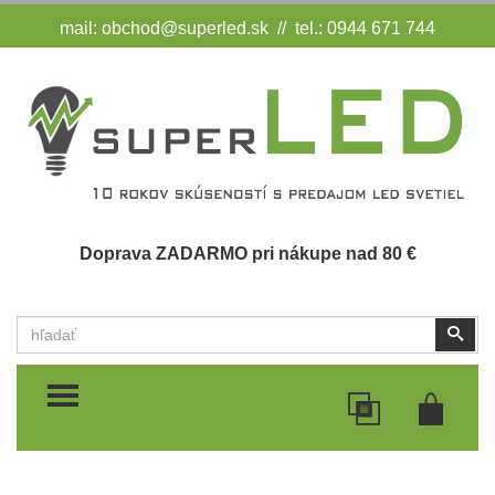
mail:
obchod@superled.sk
// tel.: 0944 671 744
Doprava ZADARMO pri nákupe nad 80 €
Vyhľadať
Vyhľ
TOGGLE MENU