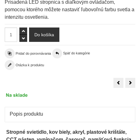
Prisadená LED stropnica s diaľkovým ovládačom,
pomocou ktorého môžete nastaviť ľubovoľnú farbu svetla a
intenzitu osvetlenia.
Pridať do porovnávania
Späť do kategórie
Otázka k produktu
LED
LED
stropné
stro
svietidlo
sviet
–
RGB
stmievateľ
–
-
stmi
Ø55,5cm
-
-
zme
OPTIMA
farb
Popis produktu
svet
–
35x
cm
Stropné svietidlo, kov biely, akryl, plastové krištále,
CCT násten. vypínačom, časovač, pamäťová funkcia,