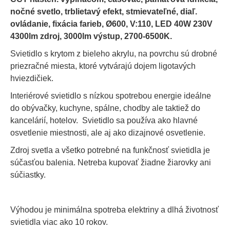
nočné svetlo, trblietavý efekt, stmievateľné, diaľ.
ovládanie, fixácia farieb, Ø600, V:110, LED 40W 230V
4300lm zdroj, 3000lm výstup, 2700-6500K.
Svietidlo s krytom z bieleho akrylu, na povrchu sú drobné
priezračné miesta, ktoré vytvárajú dojem ligotavých
hviezdičiek.
Interiérové svietidlo s nízkou spotrebou energie ideálne
do obývačky, kuchyne, spálne, chodby ale taktiež do
kancelárií, hotelov. Svietidlo sa používa ako hlavné
osvetlenie miestnosti, ale aj ako dizajnové osvetlenie.
Zdroj svetla a všetko potrebné na funkčnosť svietidla je
súčasťou balenia. Netreba kupovať žiadne žiarovky ani
súčiastky.
Výhodou je minimálna spotreba elektriny a dlhá životnosť
svietidla viac ako 10 rokov.