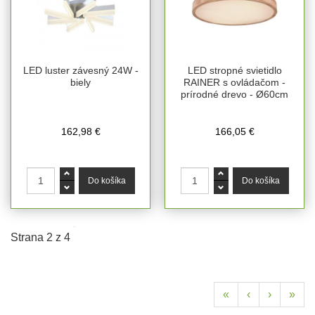
LED luster závesný 24W -
LED stropné svietidlo
biely
RAINER s ovládačom -
prírodné drevo - Ø60cm
162,98 €
166,05 €
Strana 2 z 4
«
‹
›
»