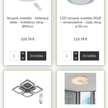
Stropné svietidlo - trblietavý
LED stropné svietidlo RGB
efekt - krištálový okraj -
– stmievateľné - zlatý okraj
Ø50cm
- ø:50 cm
110,70 €
113,78 €