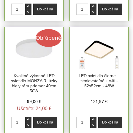
Obľúbené
Kvalitné výkonné LED
LED svietidlo čierne –
svietidlo MONZA R, úzky
stmievateľné + wifi -
biely rám priemer 40cm
52x52cm - 48W
50W
99,00 €
121,97 €
Ušetríte:
24,00 €