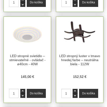
LED stropné svietidlo –
LED stropný luster v tmavo
stmievateľné - ovládač -
hnedej farbe – neutrálna
ø40cm - 40W
biela - 112W
145,00 €
152,52 €