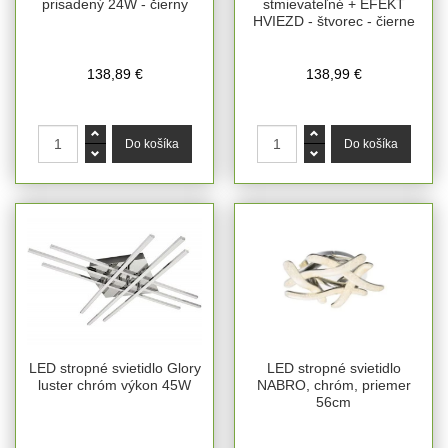
prisadený 24W - čierny
stmievateľné + EFEKT
HVIEZD - štvorec - čierne
138,89 €
138,99 €
LED stropné svietidlo Glory
LED stropné svietidlo
luster chróm výkon 45W
NABRO, chróm, priemer
56cm