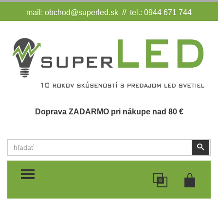
mail:
obchod@superled.sk
// tel.: 0944 671 744
Doprava ZADARMO pri nákupe nad 80 €
Vyhľadať
Vyhľ
TOGGLE MENU