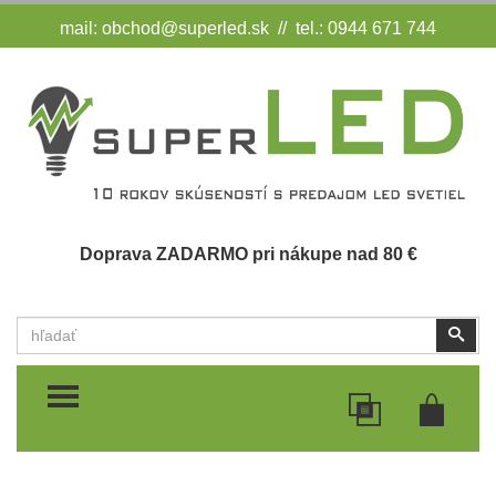
mail:
obchod@superled.sk
// tel.: 0944 671 744
Doprava ZADARMO pri nákupe nad 80 €
Vyhľadať
Vyhľ
TOGGLE MENU