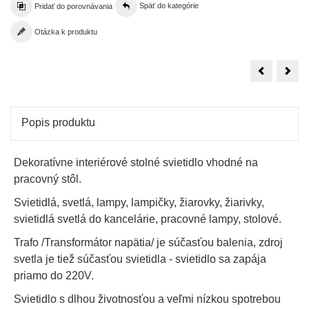
Pridať do porovnávania
Späť do kategórie
Otázka k produktu
Stolná
Stol
LED
LED
lampa
lam
3W
3W
-
-
čierna
červ
Popis produktu
Dekoratívne interiérové stolné svietidlo vhodné na
pracovný stôl.
Svietidlá, svetlá, lampy, lampičky, žiarovky, žiarivky,
svietidlá svetlá do kancelárie, pracovné lampy, stolové.
Trafo /Transformátor napätia/ je súčasťou balenia, zdroj
svetla je tiež súčasťou svietidla - svietidlo sa zapája
priamo do 220V.
Svietidlo s dlhou životnosťou a veľmi nízkou spotrebou