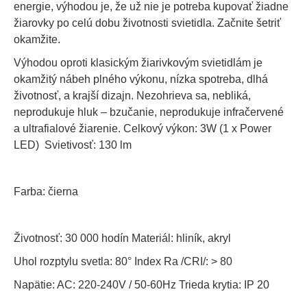
energie, výhodou je, že už nie je potreba kupovať žiadne
žiarovky po celú dobu životnosti svietidla. Začnite šetriť
okamžite.
Výhodou oproti klasickým žiarivkovým svietidlám je
okamžitý nábeh plného výkonu, nízka spotreba, dlhá
životnosť, a krajší dizajn. Nezohrieva sa, nebliká,
neprodukuje hluk – bzučanie, neprodukuje infračervené
a ultrafialové žiarenie. Celkový výkon: 3W (1 x Power
LED) Svietivosť: 130 lm
Farba: čierna
Životnosť: 30 000 hodín Materiál: hliník, akryl
Uhol rozptylu svetla: 80° Index Ra /CRI/: > 80
Napätie: AC: 220-240V / 50-60Hz Trieda krytia: IP 20