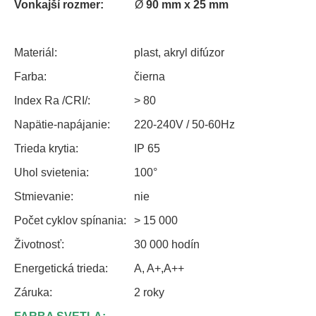
Vonkajší rozmer:
Ø
90 mm x 25 mm
Materiál:
plast, akryl difúzor
Farba:
čierna
Index Ra /CRI/:
> 80
Napätie-napájanie:
220-240V / 50-60Hz
Trieda krytia:
IP 65
Uhol svietenia:
100°
Stmievanie:
nie
Počet cyklov spínania:
> 15 000
Životnosť:
30 000 hodín
Energetická trieda:
A, A+,A++
Záruka:
2 roky