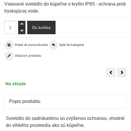
Vstavané svietidlo do kúpeľne s krytím IP65 - ochrana proti
tryskajúcej vode.
Pridať do porovnávania
Späť do kategórie
Otázka k produktu
Zapustené
Pod
kúpeľňové
LED
LED
sviet
svietidlo
zapu
vode
pane
odolné
slim,
IP65
90x
–
mm,
nastaviteľn
110
Popis produktu
farba
lm,
svetla
3W
–
5W
Svietidlo do sadrokartónu so zvýšenou ochranou, vhodné
do vlhkého prostredia ako sú kúpeľne.