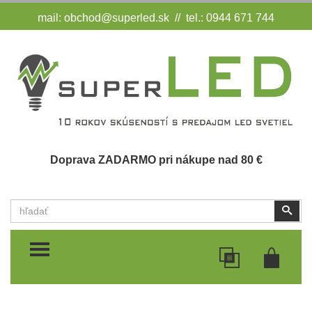
mail:
obchod@superled.sk
// tel.: 0944 671 744
Doprava ZADARMO pri nákupe nad 80 €
Vyhľadať
Vyhľ
TOGGLE MENU