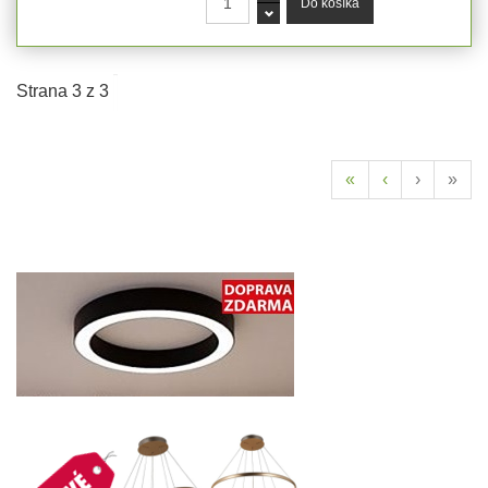
Strana 3 z 3
«
‹
›
»