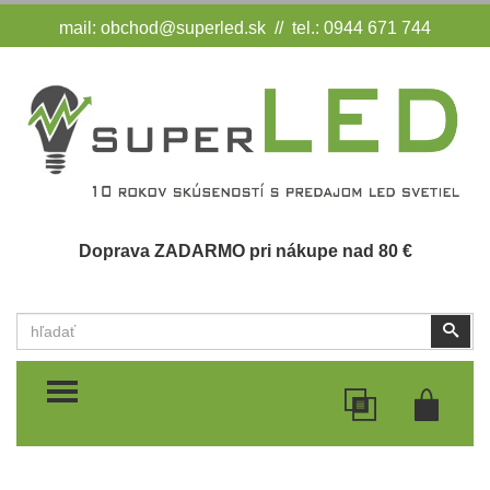
mail:
obchod@superled.sk
// tel.: 0944 671 744
Doprava ZADARMO pri nákupe nad 80 €
Vyhľadať
Vyhľ
TOGGLE MENU