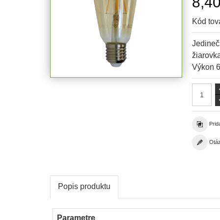
8,40
Kód tov
Jedineč
žiarovk
Výkon 
Prid
Otáz
Popis produktu
Parametre