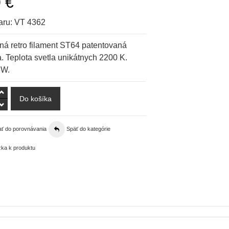
 €
aru:
VT 4362
ná retro filament ST64 patentovaná
a. Teplota svetla unikátnych 2200 K.
6W.
ať do porovnávania
Späť do kategórie
ka k produktu