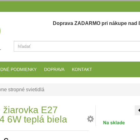
Doprava ZADARMO pri nákupe nad 8
Vyhľadať
DNÉ PODMIENKY
DOPRAVA
KONTAKT
ne stropné svietidlá
 žiarovka E27
4 6W teplá biela