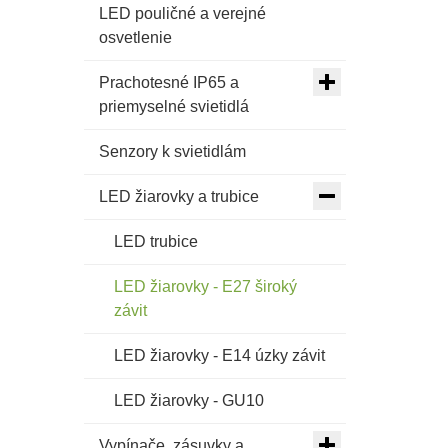
LED pouličné a verejné
osvetlenie
Prachotesné IP65 a
priemyselné svietidlá
Senzory k svietidlám
LED žiarovky a trubice
LED trubice
LED žiarovky - E27 široký
závit
LED žiarovky - E14 úzky závit
LED žiarovky - GU10
Vypínače, zásuvky a