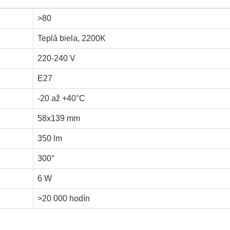
>80
Teplá biela, 2200K
220-240 V
E27
-20 až +40°C
58x139 mm
350 lm
300°
6 W
>20 000 hodín