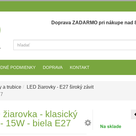
Doprava ZADARMO pri nákupe nad 8
Vyhľadať
DNÉ PODMIENKY
DOPRAVA
KONTAKT
 a trubice
LED žiarovky - E27 široký závit
27
žiarovka - klasický
 - 15W - biela E27