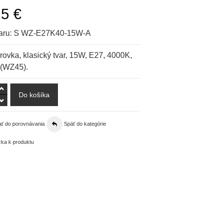
25 €
aru:
S WZ-E27K40-15W-A
rovka, klasický tvar, 15W, E27, 4000K,
 (WZ45).
ať do porovnávania
Späť do kategórie
ka k produktu