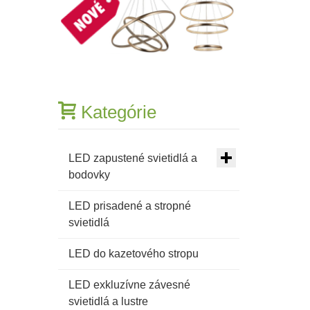
15W
teplá
-
biela
teplá
E27
biela
E27
Kategórie
LED zapustené svietidlá a
bodovky
LED prisadené a stropné
svietidlá
LED do kazetového stropu
LED exkluzívne závesné
svietidlá a lustre