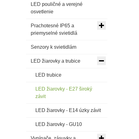
LED pouličné a verejné
osvetlenie
Prachotesné IP65 a
priemyselné svietidlá
Senzory k svietidlám
LED žiarovky a trubice
LED trubice
LED žiarovky - E27 široký
závit
LED žiarovky - E14 úzky závit
LED žiarovky - GU10
Vypínače, zásuvky a