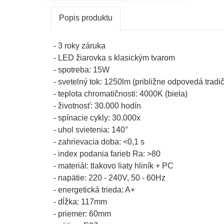
Popis produktu
- 3 roky záruka
- LED žiarovka s klasickým tvarom
- spotreba: 15W
- svetelný tok: 1250lm (približne odpovedá trad
- teplota chromatičnosti: 4000K (biela)
- životnosť: 30.000 hodín
- spínacie cykly: 30.000x
- uhol svietenia: 140°
- zahrievacia doba: <0,1 s
- index podania farieb Ra: >80
- materiál: tlakovo liaty hliník + PC
- napätie: 220 - 240V, 50 - 60Hz
- energetická trieda: A+
- dĺžka: 117mm
- priemer: 60mm