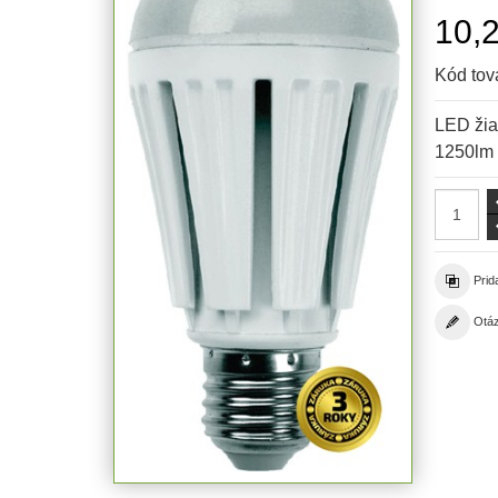
10,
Kód tov
LED žia
1250lm
Prid
Otáz