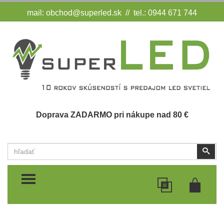
mail:
obchod@superled.sk
// tel.: 0944 671 744
Doprava ZADARMO pri nákupe nad 80 €
Vyhľadať
Vyhľ
TOGGLE MENU