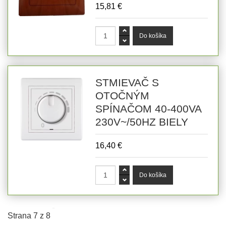
15,81 €
STMIEVAČ S
OTOČNÝM
SPÍNAČOM 40-400VA
230V~/50HZ BIELY
16,40 €
Strana 7 z 8