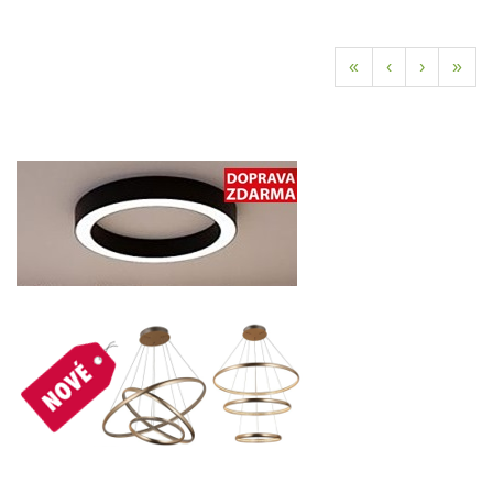
«
‹
›
»