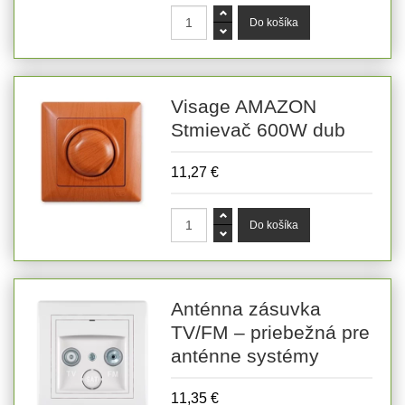
Visage AMAZON
Stmievač 600W dub
11,27 €
Anténna zásuvka
TV/FM – priebežná pre
anténne systémy
11,35 €