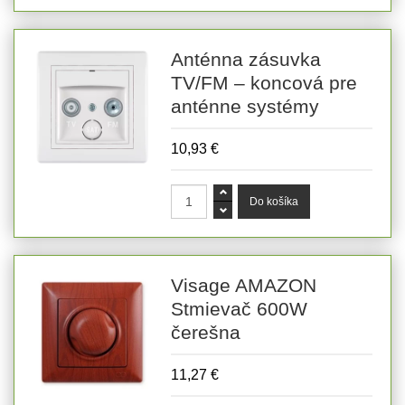
Anténna zásuvka
TV/FM – koncová pre
anténne systémy
10,93 €
Visage AMAZON
Stmievač 600W
čerešna
11,27 €