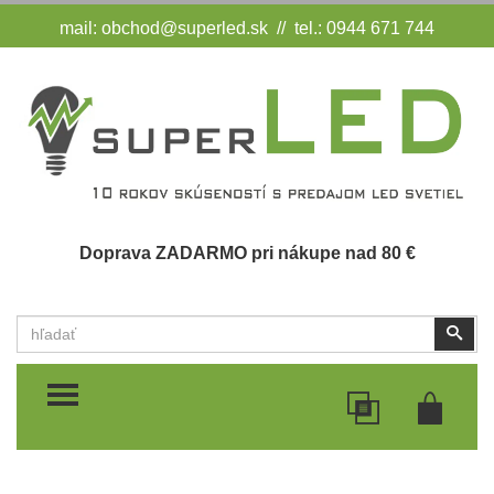
mail:
obchod@superled.sk
// tel.: 0944 671 744
Doprava ZADARMO pri nákupe nad 80 €
Vyhľadať
Vyhľ
TOGGLE MENU