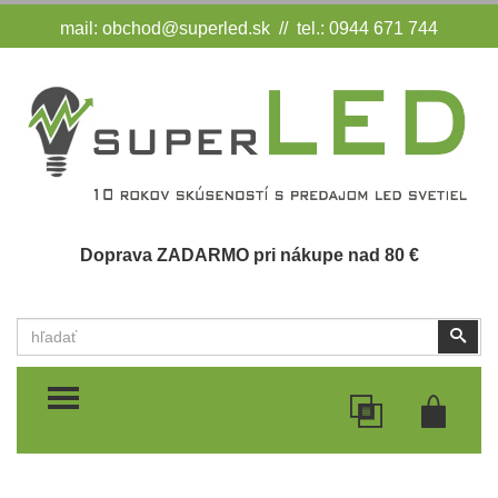
mail:
obchod@superled.sk
// tel.: 0944 671 744
Doprava ZADARMO pri nákupe nad 80 €
Vyhľadať
Vyhľ
TOGGLE MENU