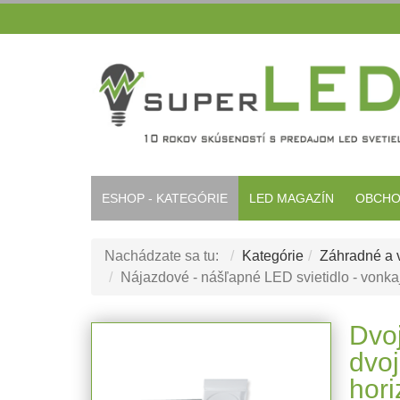
ESHOP - KATEGÓRIE
LED MAGAZÍN
OBCHO
Nachádzate sa tu:
Kategórie
Záhradné a v
Nájazdové - nášľapné LED svietidlo - vonkajš
Dvoj
dvo
hori