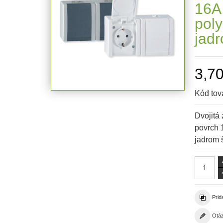
16A
pol
jad
3,70
Kód tov
Dvojitá
povrch 
jadrom 
Prid
Otáz