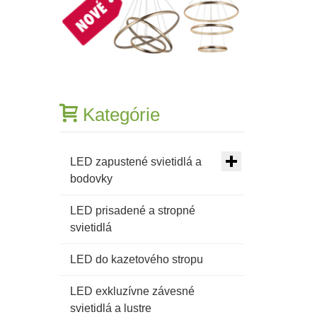
16A
250V~
IP44
s
polykarbonátovým
jadrom
biela
Kategórie
LED zapustené svietidlá a
bodovky
LED prisadené a stropné
svietidlá
LED do kazetového stropu
LED exkluzívne závesné
svietidlá a lustre