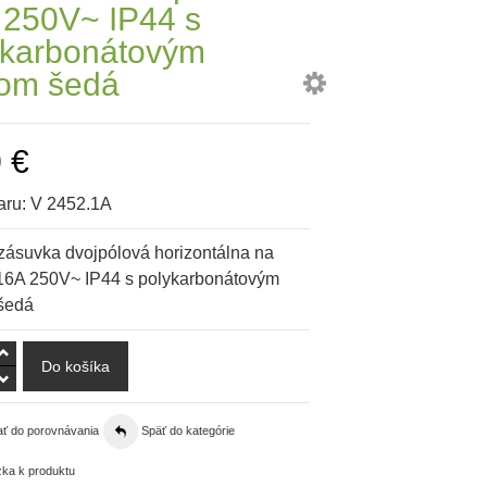
 250V~ IP44 s
ykarbonátovým
rom šedá
 €
aru:
V 2452.1A
 zásuvka dvojpólová horizontálna na
16A 250V~ IP44 s polykarbonátovým
šedá
ať do porovnávania
Späť do kategórie
ka k produktu