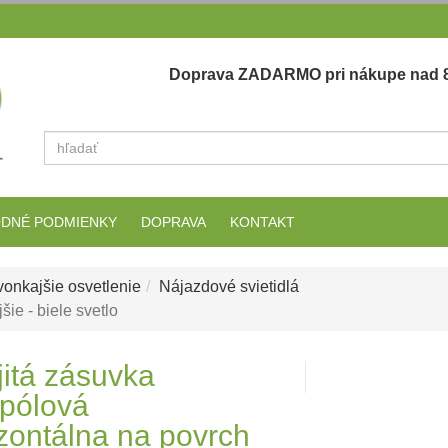
Doprava ZADARMO pri nákupe nad 8
Vyhľadať
DNÉ PODMIENKY
DOPRAVA
KONTAKT
onkajšie osvetlenie
Nájazdové svietidlá
ie - biele svetlo
itá zásuvka
jpólová
zontálna na povrch