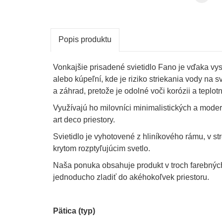
Popis produktu
Vonkajšie prisadené svietidlo Fano je vďaka v
alebo kúpeľní, kde je riziko striekania vody na s
a záhrad, pretože je odolné voči korózii a tepl
Využívajú ho milovníci minimalistických a moderný
art deco priestory.
Svietidlo je vyhotovené z hliníkového rámu, v st
krytom rozptyľujúcim svetlo.
Naša ponuka obsahuje produkt v troch farebných 
jednoducho zladiť do akéhokoľvek priestoru.
Pätica (typ)