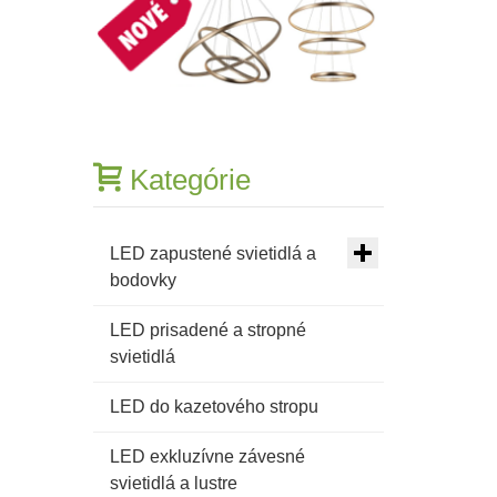
biele,
čierne
Kategórie
LED zapustené svietidlá a
bodovky
LED prisadené a stropné
svietidlá
LED do kazetového stropu
LED exkluzívne závesné
svietidlá a lustre