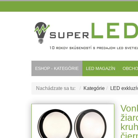
ESHOP - KATEGÓRIE
LED MAGAZÍN
OBCHO
Nachádzate sa tu:
Kategórie
LED exkluzív
Vonk
žia
kruh
čier