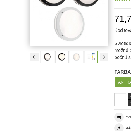
71,
Kód tov
Svietidl
možné p
bočnú s
FARBA
ANTRA
Prid
Otáz