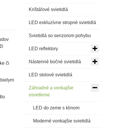
Krištáľové svietidlá
LED exkluzívne stropné svietidlá
Svietidlá so senzorom pohybu
budov
ží
LED reflektory
Nástenné bočné svietidlá
ke či
LED stolové svietidlá
 bielym
Záhradné a vonkajšie
osvetlenie
dlo
LED do zeme s klinom
Moderné vonkajšie svietidlá