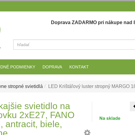
Doprava ZADARMO pri nákupe nad 8
Vyhľadať
DNÉ PODMIENKY
DOPRAVA
KONTAKT
ne stropné svietidlá
LED Krištáľový luster stropný MARGO 
ajšie svietidlo na
rovku 2xE27, FANO
, antracit, biele,
ne