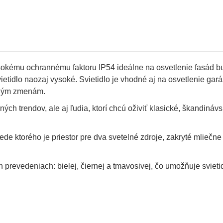
ysokému ochrannému faktoru IP54 ideálne na osvetlenie fasád 
vietidlo naozaj vysoké. Svietidlo je vhodné aj na osvetlenie gará
otným zmenám.
ch trendov, ale aj ľudia, ktorí chcú oživiť klasické, škandinávs
rede ktorého je priestor pre dva svetelné zdroje, zakryté mliečne
prevedeniach: bielej, čiernej a tmavosivej, čo umožňuje svieti