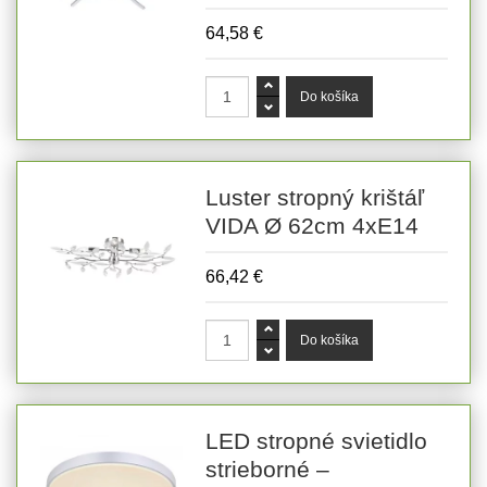
64,58 €
Luster stropný krištáľ
VIDA Ø 62cm 4xE14
66,42 €
LED stropné svietidlo
strieborné –