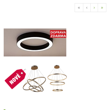
«
‹
›
»