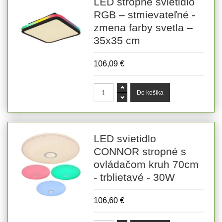
LED stropné svietidlo
RGB – stmievateľné -
zmena farby svetla –
35x35 cm
106,09 €
LED svietidlo
CONNOR stropné s
ovládačom kruh 70cm
- trblietavé - 30W
106,60 €