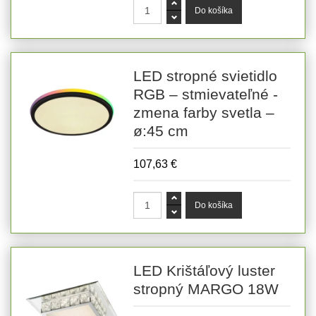
LED stropné svietidlo
RGB – stmievateľné -
zmena farby svetla –
ø:45 cm
107,63 €
LED Krištáľový luster
stropný MARGO 18W