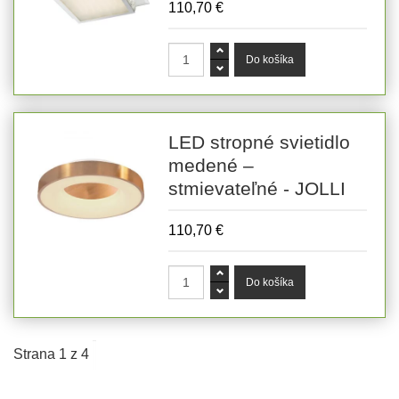
110,70 €
LED stropné svietidlo
medené –
stmievateľné - JOLLI
110,70 €
Strana 1 z 4