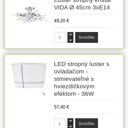
Luster stropný krištáľ
VIDA Ø 45cm 3xE14
49,20 €
LED stropný luster s
ovládačom -
stmievateľné s
hviezdičkovým
efektom - 36W
57,40 €