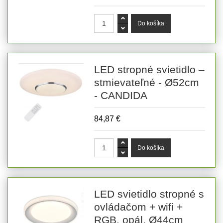
LED stropné svietidlo –
stmievateľné - Ø52cm
- CANDIDA
84,87 €
LED svietidlo stropné s
ovládačom + wifi +
RGB, opál, Ø44cm