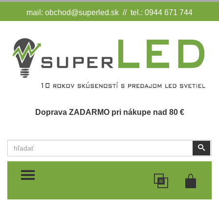
mail:
obchod@superled.sk
// tel.: 0944 671 744
Doprava ZADARMO pri nákupe nad 80 €
Vyhľadať
Vyhľ
TOGGLE MENU