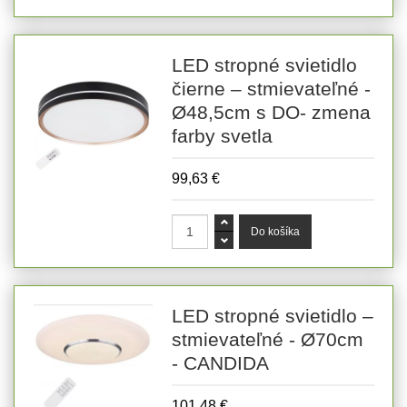
LED stropné svietidlo
čierne – stmievateľné -
Ø48,5cm s DO- zmena
farby svetla
99,63 €
LED stropné svietidlo –
stmievateľné - Ø70cm
- CANDIDA
101,48 €