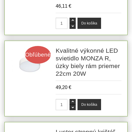
46,11 €
Kvalitné výkonné LED
Obľúbené
svietidlo MONZA R,
úzky biely rám priemer
22cm 20W
49,20 €